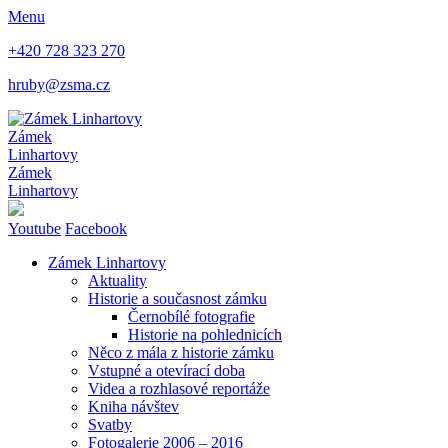
Menu
+420 728 323 270
hruby@zsma.cz
Zámek
Linhartovy
Zámek
Linhartovy
Youtube
Facebook
Zámek Linhartovy
Aktuality
Historie a současnost zámku
Černobílé fotografie
Historie na pohlednicích
Něco z mála z historie zámku
Vstupné a otevírací doba
Videa a rozhlasové reportáže
Kniha návštev
Svatby
Fotogalerie 2006 – 2016