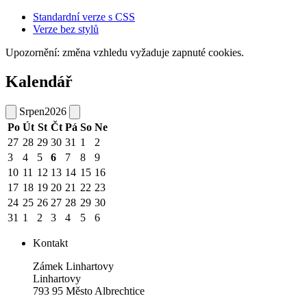
Standardní verze s CSS
Verze bez stylů
Upozornění: změna vzhledu vyžaduje zapnuté cookies.
Kalendář
Srpen
2026
Po
Út
St
Čt
Pá
So
Ne
27
28
29
30
31
1
2
3
4
5
6
7
8
9
10
11
12
13
14
15
16
17
18
19
20
21
22
23
24
25
26
27
28
29
30
31
1
2
3
4
5
6
Kontakt
Zámek Linhartovy
Linhartovy
793 95 Město Albrechtice