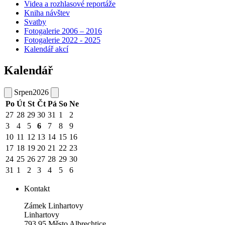
Videa a rozhlasové reportáže
Kniha návštev
Svatby
Fotogalerie 2006 – 2016
Fotogalerie 2022 - 2025
Kalendář akcí
Kalendář
Srpen
2026
Po
Út
St
Čt
Pá
So
Ne
27
28
29
30
31
1
2
3
4
5
6
7
8
9
10
11
12
13
14
15
16
17
18
19
20
21
22
23
24
25
26
27
28
29
30
31
1
2
3
4
5
6
Kontakt
Zámek Linhartovy
Linhartovy
793 95 Město Albrechtice