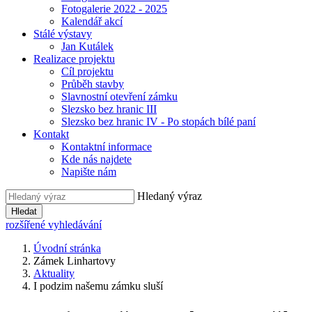
Fotogalerie 2022 - 2025
Kalendář akcí
Stálé výstavy
Jan Kutálek
Realizace projektu
Cíl projektu
Průběh stavby
Slavnostní otevření zámku
Slezsko bez hranic III
Slezsko bez hranic IV - Po stopách bílé paní
Kontakt
Kontaktní informace
Kde nás najdete
Napište nám
Hledaný výraz
Hledat
rozšířené vyhledávání
Úvodní stránka
Zámek Linhartovy
Aktuality
I podzim našemu zámku sluší