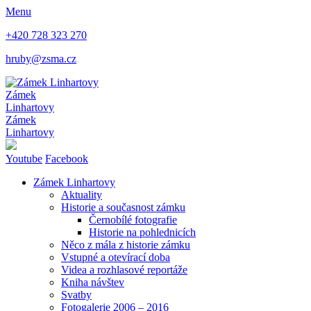
Menu
+420 728 323 270
hruby@zsma.cz
Zámek
Linhartovy
Zámek
Linhartovy
Youtube
Facebook
Zámek Linhartovy
Aktuality
Historie a současnost zámku
Černobílé fotografie
Historie na pohlednicích
Něco z mála z historie zámku
Vstupné a otevírací doba
Videa a rozhlasové reportáže
Kniha návštev
Svatby
Fotogalerie 2006 – 2016