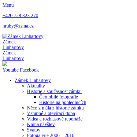
Menu
+420 728 323 270
hruby@zsma.cz
Zámek
Linhartovy
Zámek
Linhartovy
Youtube
Facebook
Zámek Linhartovy
Aktuality
Historie a současnost zámku
Černobílé fotografie
Historie na pohlednicích
Něco z mála z historie zámku
Vstupné a otevírací doba
Videa a rozhlasové reportáže
Kniha návštev
Svatby
Fotogalerie 2006 – 2016