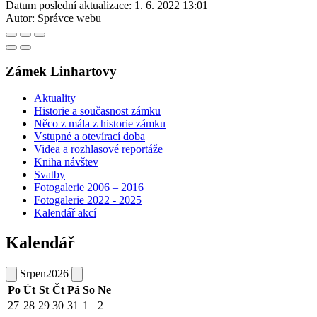
Datum poslední aktualizace:
1. 6. 2022 13:01
Autor:
Správce webu
Zámek Linhartovy
Aktuality
Historie a současnost zámku
Něco z mála z historie zámku
Vstupné a otevírací doba
Videa a rozhlasové reportáže
Kniha návštev
Svatby
Fotogalerie 2006 – 2016
Fotogalerie 2022 - 2025
Kalendář akcí
Kalendář
Srpen
2026
Po
Út
St
Čt
Pá
So
Ne
27
28
29
30
31
1
2