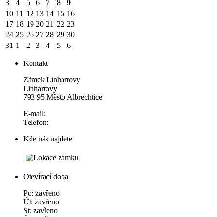
3
4
5
6
7
8
9
10
11
12
13
14
15
16
17
18
19
20
21
22
23
24
25
26
27
28
29
30
31
1
2
3
4
5
6
Kontakt
Zámek Linhartovy
Linhartovy
793 95 Město Albrechtice
E-mail:
Telefon:
Kde nás najdete
Otevírací doba
Po: zavřeno
Út: zavřeno
St: zavřeno