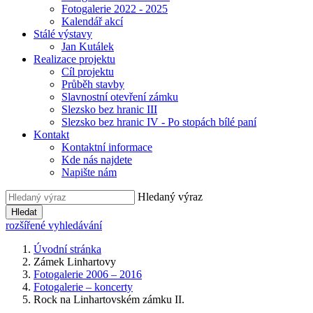
Fotogalerie 2022 - 2025
Kalendář akcí
Stálé výstavy
Jan Kutálek
Realizace projektu
Cíl projektu
Průběh stavby
Slavnostní otevření zámku
Slezsko bez hranic III
Slezsko bez hranic IV - Po stopách bílé paní
Kontakt
Kontaktní informace
Kde nás najdete
Napište nám
Hledaný výraz
Hledat
rozšířené vyhledávání
Úvodní stránka
Zámek Linhartovy
Fotogalerie 2006 – 2016
Fotogalerie – koncerty
Rock na Linhartovském zámku II.