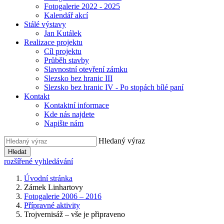
Fotogalerie 2022 - 2025
Kalendář akcí
Stálé výstavy
Jan Kutálek
Realizace projektu
Cíl projektu
Průběh stavby
Slavnostní otevření zámku
Slezsko bez hranic III
Slezsko bez hranic IV - Po stopách bílé paní
Kontakt
Kontaktní informace
Kde nás najdete
Napište nám
Hledaný výraz
Hledat
rozšířené vyhledávání
Úvodní stránka
Zámek Linhartovy
Fotogalerie 2006 – 2016
Přípravné aktivity
Trojvernisáž – vše je připraveno