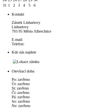
31
1
2
3
4
5
6
Kontakt
Zámek Linhartovy
Linhartovy
793 95 Město Albrechtice
E-mail:
Telefon:
Kde nás najdete
Otevírací doba
Po: zavřeno
Út: zavřeno
St: zavřeno
Čt: zavřeno
Pá: zavřeno
So: zavřeno
Ne: zavřeno