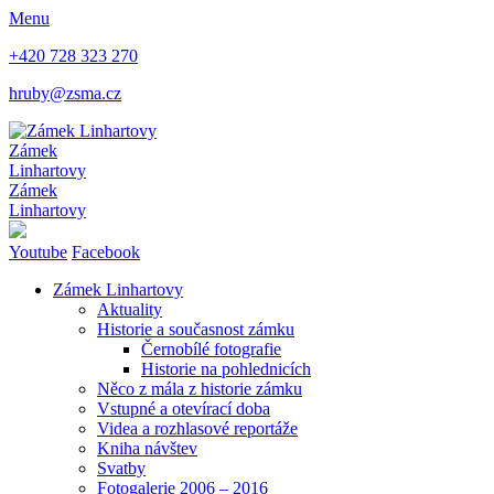
Menu
+420 728 323 270
hruby@zsma.cz
Zámek
Linhartovy
Zámek
Linhartovy
Youtube
Facebook
Zámek Linhartovy
Aktuality
Historie a současnost zámku
Černobílé fotografie
Historie na pohlednicích
Něco z mála z historie zámku
Vstupné a otevírací doba
Videa a rozhlasové reportáže
Kniha návštev
Svatby
Fotogalerie 2006 – 2016