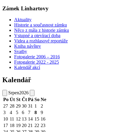
Zámek Linhartovy
Aktuality
Historie a současnost zámku
Něco z mála z historie zámku
Vstupné a otevírací doba
Videa a rozhlasové reportáže
Kniha návštev
Svatby
Fotogalerie 2006 – 2016
Fotogalerie 2022 - 2025
Kalendář akcí
Kalendář
Srpen
2026
Po
Út
St
Čt
Pá
So
Ne
27
28
29
30
31
1
2
3
4
5
6
7
8
9
10
11
12
13
14
15
16
17
18
19
20
21
22
23
24
25
26
27
28
29
30