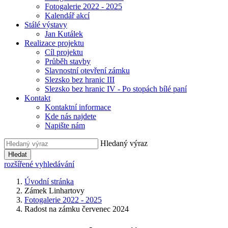
Fotogalerie 2022 - 2025
Kalendář akcí
Stálé výstavy
Jan Kutálek
Realizace projektu
Cíl projektu
Průběh stavby
Slavnostní otevření zámku
Slezsko bez hranic III
Slezsko bez hranic IV - Po stopách bílé paní
Kontakt
Kontaktní informace
Kde nás najdete
Napište nám
Hledaný výraz
Hledat
rozšířené vyhledávání
Úvodní stránka
Zámek Linhartovy
Fotogalerie 2022 - 2025
Radost na zámku červenec 2024