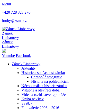
Menu
+420 728 323 270
hruby@zsma.cz
Zámek
Linhartovy
Zámek
Linhartovy
Youtube
Facebook
Zámek Linhartovy
Aktuality
Historie a současnost zámku
Černobílé fotografie
Historie na pohlednicích
Něco z mála z historie zámku
Vstupné a otevírací doba
Videa a rozhlasové reportáže
Kniha návštev
Svatby
Fotogalerie 2006 – 2016