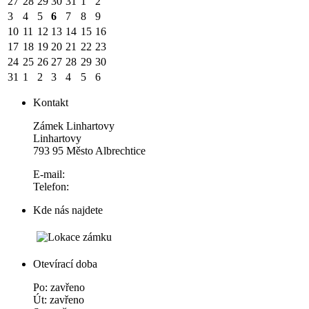
27
28
29
30
31
1
2
3
4
5
6
7
8
9
10
11
12
13
14
15
16
17
18
19
20
21
22
23
24
25
26
27
28
29
30
31
1
2
3
4
5
6
Kontakt
Zámek Linhartovy
Linhartovy
793 95 Město Albrechtice
E-mail:
Telefon:
Kde nás najdete
Otevírací doba
Po: zavřeno
Út: zavřeno