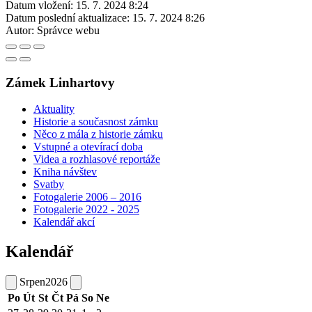
Datum vložení:
15. 7. 2024 8:24
Datum poslední aktualizace:
15. 7. 2024 8:26
Autor:
Správce webu
Zámek Linhartovy
Aktuality
Historie a současnost zámku
Něco z mála z historie zámku
Vstupné a otevírací doba
Videa a rozhlasové reportáže
Kniha návštev
Svatby
Fotogalerie 2006 – 2016
Fotogalerie 2022 - 2025
Kalendář akcí
Kalendář
Srpen
2026
Po
Út
St
Čt
Pá
So
Ne