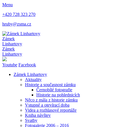
Menu
+420 728 323 270
hruby@zsma.cz
Zámek
Linhartovy
Zámek
Linhartovy
Youtube
Facebook
Zámek Linhartovy
Aktuality
Historie a současnost zámku
Černobílé fotografie
Historie na pohlednicích
Něco z mála z historie zámku
Vstupné a otevírací doba
Videa a rozhlasové reportáže
Kniha návštev
Svatby
Fotogalerie 2006 – 2016