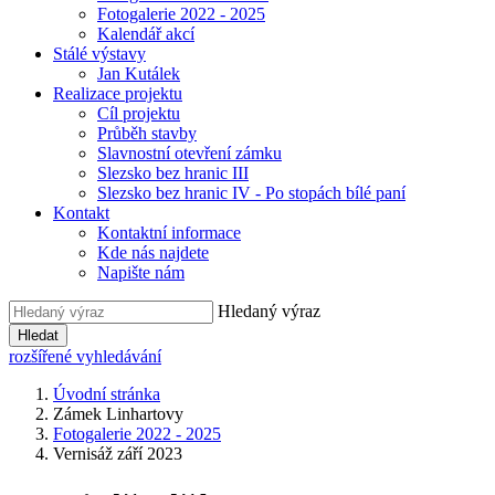
Fotogalerie 2022 - 2025
Kalendář akcí
Stálé výstavy
Jan Kutálek
Realizace projektu
Cíl projektu
Průběh stavby
Slavnostní otevření zámku
Slezsko bez hranic III
Slezsko bez hranic IV - Po stopách bílé paní
Kontakt
Kontaktní informace
Kde nás najdete
Napište nám
Hledaný výraz
Hledat
rozšířené vyhledávání
Úvodní stránka
Zámek Linhartovy
Fotogalerie 2022 - 2025
Vernisáž září 2023