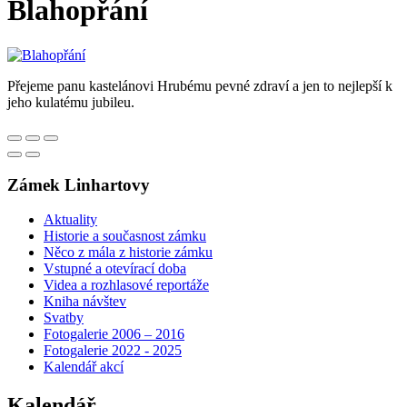
Blahopřání
Přejeme panu kastelánovi Hrubému pevné zdraví a jen to nejlepší k
jeho kulatému jubileu.
Zámek Linhartovy
Aktuality
Historie a současnost zámku
Něco z mála z historie zámku
Vstupné a otevírací doba
Videa a rozhlasové reportáže
Kniha návštev
Svatby
Fotogalerie 2006 – 2016
Fotogalerie 2022 - 2025
Kalendář akcí
Kalendář