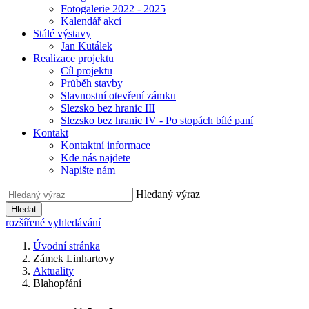
Fotogalerie 2022 - 2025
Kalendář akcí
Stálé výstavy
Jan Kutálek
Realizace projektu
Cíl projektu
Průběh stavby
Slavnostní otevření zámku
Slezsko bez hranic III
Slezsko bez hranic IV - Po stopách bílé paní
Kontakt
Kontaktní informace
Kde nás najdete
Napište nám
Hledaný výraz
Hledat
rozšířené vyhledávání
Úvodní stránka
Zámek Linhartovy
Aktuality
Blahopřání