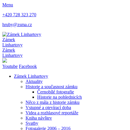
Menu
+420 728 323 270
hruby@zsma.cz
Zámek
Linhartovy
Zámek
Linhartovy
Youtube
Facebook
Zámek Linhartovy
Aktuality
Historie a současnost zámku
Černobílé fotografie
Historie na pohlednicích
Něco z mála z historie zámku
Vstupné a otevírací doba
Videa a rozhlasové reportáže
Kniha návštev
Svatby
Fotogalerie 2006 – 2016