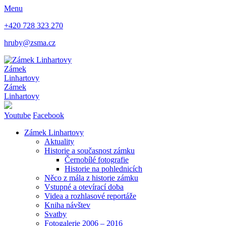
Menu
+420 728 323 270
hruby@zsma.cz
Zámek
Linhartovy
Zámek
Linhartovy
Youtube
Facebook
Zámek Linhartovy
Aktuality
Historie a současnost zámku
Černobílé fotografie
Historie na pohlednicích
Něco z mála z historie zámku
Vstupné a otevírací doba
Videa a rozhlasové reportáže
Kniha návštev
Svatby
Fotogalerie 2006 – 2016