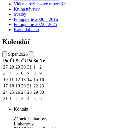
Videa a rozhlasové reportáže
Kniha návštev
Svatby
Fotogalerie 2006 – 2016
Fotogalerie 2022 - 2025
Kalendář akcí
Kalendář
Srpen
2026
Po
Út
St
Čt
Pá
So
Ne
27
28
29
30
31
1
2
3
4
5
6
7
8
9
10
11
12
13
14
15
16
17
18
19
20
21
22
23
24
25
26
27
28
29
30
31
1
2
3
4
5
6
Kontakt
Zámek Linhartovy
Linhartovy