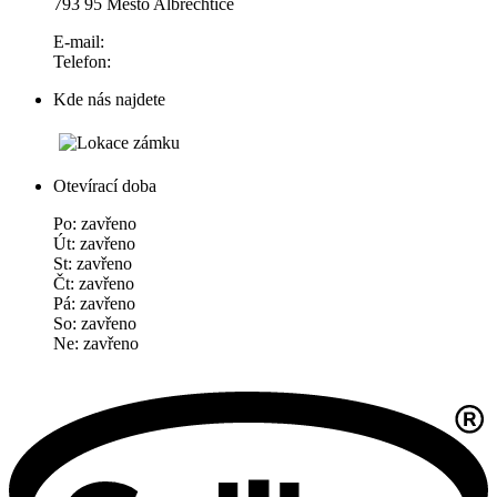
793 95 Město Albrechtice
E-mail:
Telefon:
Kde nás najdete
Otevírací doba
Po: zavřeno
Út: zavřeno
St: zavřeno
Čt: zavřeno
Pá: zavřeno
So: zavřeno
Ne: zavřeno