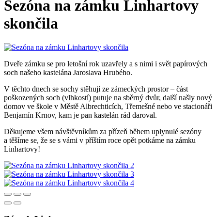
Sezóna na zámku Linhartovy
skončila
Dveře zámku se pro letošní rok uzavřely a s nimi i svět papírových
soch našeho kastelána Jaroslava Hrubého.
V těchto dnech se sochy stěhují ze zámeckých prostor – část
poškozených soch (vlhkostí) putuje na sběrný dvůr, další našly nový
domov ve škole v Městě Albrechticích, Třemešné nebo ve stacionáři
Benjamín Krnov, kam je pan kastelán rád daroval.
Děkujeme všem návštěvníkům za přízeň během uplynulé sezóny
a těšíme se, že se s vámi v příštím roce opět potkáme na zámku
Linhartovy!