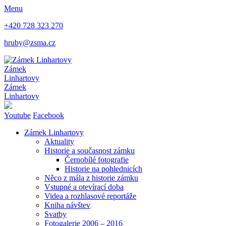
Menu
+420 728 323 270
hruby@zsma.cz
Zámek
Linhartovy
Zámek
Linhartovy
Youtube
Facebook
Zámek Linhartovy
Aktuality
Historie a současnost zámku
Černobílé fotografie
Historie na pohlednicích
Něco z mála z historie zámku
Vstupné a otevírací doba
Videa a rozhlasové reportáže
Kniha návštev
Svatby
Fotogalerie 2006 – 2016