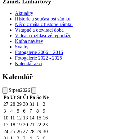
Zámek Linhartovy
Aktuality
Historie a současnost zámku
Něco z mála z historie zámku
Vstupné a otevírací doba
Videa a rozhlasové reportáže
Kniha návštev
Svatby
Fotogalerie 2006 – 2016
Fotogalerie 2022 - 2025
Kalendář akcí
Kalendář
Srpen
2026
Po
Út
St
Čt
Pá
So
Ne
27
28
29
30
31
1
2
3
4
5
6
7
8
9
10
11
12
13
14
15
16
17
18
19
20
21
22
23
24
25
26
27
28
29
30
31
1
2
3
4
5
6