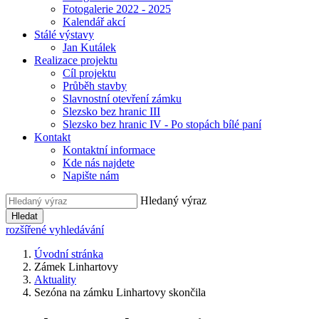
Fotogalerie 2022 - 2025
Kalendář akcí
Stálé výstavy
Jan Kutálek
Realizace projektu
Cíl projektu
Průběh stavby
Slavnostní otevření zámku
Slezsko bez hranic III
Slezsko bez hranic IV - Po stopách bílé paní
Kontakt
Kontaktní informace
Kde nás najdete
Napište nám
Hledaný výraz
Hledat
rozšířené vyhledávání
Úvodní stránka
Zámek Linhartovy
Aktuality
Sezóna na zámku Linhartovy skončila